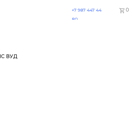
0
+7 987 447 44
80
ЙС ВУД