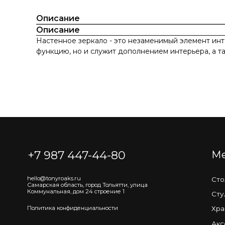
Описание
Описание
Настенное зеркало - это незаменимый элемент инт
функцию, но и служит дополнением интерьера, а та
+7 987 447-44-80
Мебель
hello@tonyroaks.ru
Столы
Самарская область, город Тольятти, улица
Коммунальная, дом 24 строение 1
Стулья
Политика конфиденциальности
Хранение
Аксессуар