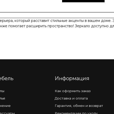
ерьера, который расставит стильные акценты в вашем доме.
кже помогает расширить пространство! Зеркало доступно для 
Информация
К
Как оформить заказ
П
Доставка и оплата
За
Гарантия, обмен и возврат
Ко
ы
Рекомендации по уходу