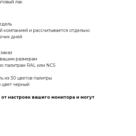
атовый лак
едель
й компанией и рассчитывается отдельно
бочих дней
заказ
 вашим размерам
по палитрам RAL или NCS
ь из 30 цветов палитры
 цвет черный
 от настроек вашего монитора и могут