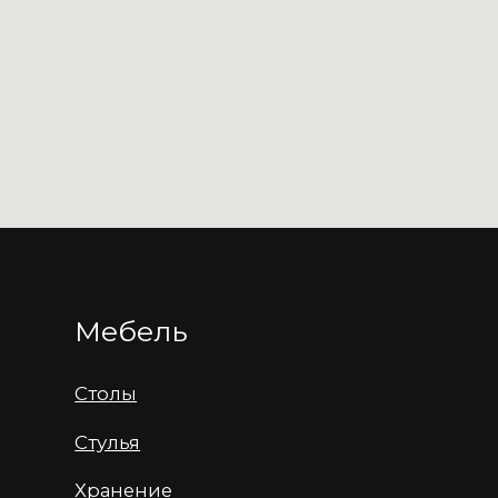
+7 987 447-44-80
hello@tonyroaks.ru
Самарская область, город Тольятти, улица
Коммунальная, дом 24 строение 1
Политика конфиденциальности