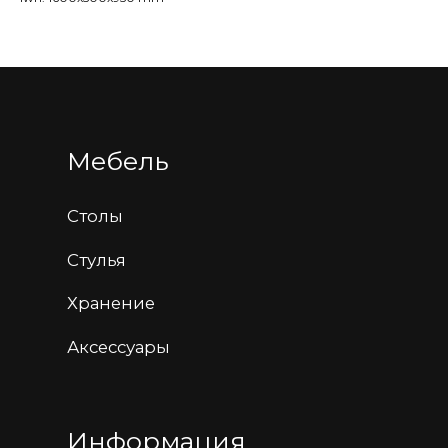
Доставка и оплата
Гарантия, обмен и возврат
Рекомендации по уходу
Компания
Партнеры
Контакты
Заказная мебель
+7 987 447-44-80
hello@tonyroaks.ru
Самарская область, город Тольятти, улица
Коммунальная, дом 24 строение 1
Политика конфиденциальности