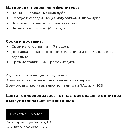
Материалы, покрытие и фурнитура:
Ножки и каркас - массив дуба
Корпус и фасады - МДФ, натуральный шпон дуба
Покрытие - тонировка, матовый лак
Петли - push to open (4 фасада)
Сроки и доставка:
Срок изготовления — 7 недель
Мебель
Доставка — транспортной компанией и рассчитывается
отдельно
Срок доставки — 4-9 рабочих дней
Столы
Стулья
Изделие производится под заказ
Возможно изготовление по вашим размерам
Хранение
Возможна отделка эмалью по палитрам RAL или NCS
Аксессуары
Цвета тонировок зависят от настроек вашего монитора
и могут отличаться от оригинала
Информация
Скачать 3D-модель
Как оформить заказ
Категория: Тумба под ТВ
lwh: 1600x500x950 mm