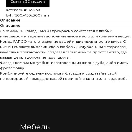
Скачать 3D модель
Хранение
Категория: Комод
lwh: 1500x450x800 mm
Аксессуары
Описание
Описание
Лаконичный комод FARGO прекрасно сочетается с любым
Информация
интерьером и выделяет дополнительное место для хранения вещей.
Комод FARGO – это отражение вашей индивидуальности и вкуса. С
ним вы сможете выразить свою любовь к натуральным материалам,
Как оформить заказ
качеству и элегантности, создавая гармоничное пространство, где
Доставка и оплата
каждая деталь дополняет друг друга.
Фасады комода могут быть изготовлены из шпона дуба, либо иметь
Гарантия, обмен и возврат
фрезеровку.
Комбинируйте отделку корпуса и фасадов и создавайте свой
Рекомендации по уходу
неповторимый комод для вашей гостиной, спальни или гардероба!
Компания
Партнеры
Контакты
Заказная мебель