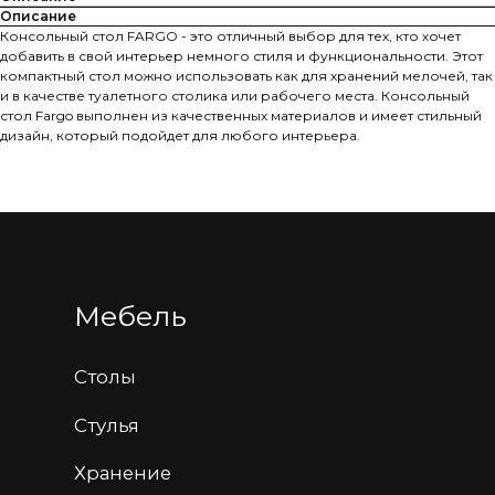
Описание
Информация
Консольный стол FARGO - это отличный выбор для тех, кто хочет
добавить в свой интерьер немного стиля и функциональности. Этот
Как оформить заказ
компактный стол можно использовать как для хранений мелочей, так
и в качестве туалетного столика или рабочего места. Консольный
Доставка и оплата
стол Fargo выполнен из качественных материалов и имеет стильный
Гарантия, обмен и возврат
дизайн, который подойдет для любого интерьера.
Рекомендации по уходу
Компания
Партнеры
Контакты
Заказная мебель
+7 987 447-44-80
hello@tonyroaks.ru
Самарская область, город Тольятти, улица
Коммунальная, дом 24 строение 1